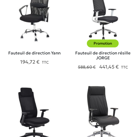
Promotion
-25%
Fauteuil de direction Yann
Fauteuil de direction résille
JORGE
194,72 €
TTC
441,45 €
588,60 €
TTC