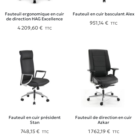
Fauteuil ergonomique en cuir
Fauteuil en cuir basculant Alex
de direction HAG Excellence
951,14 €
TTC
4 209,60 €
TTC
Fauteuil en cuir président
Fauteuil de direction en cuir
Stan
Azkar
748,15 €
1 762,19 €
TTC
TTC