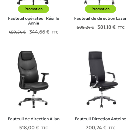
Promotion
-25%
Promotion
-25%
Fauteuil opérateur Résille
Fauteuil de direction Lazar
Annie
381,18 €
508,24 €
TTC
344,66 €
459,54 €
TTC
Fauteuil de direction Allan
Fauteuil Direction Antoine
518,00 €
700,24 €
TTC
TTC