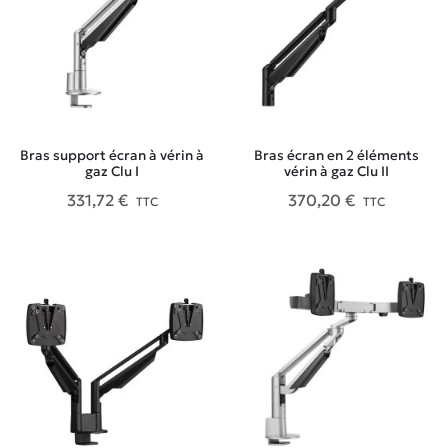
Bras support écran à vérin à
Bras écran en 2 éléments
gaz Clu I
vérin à gaz Clu II
331,72 €
370,20 €
TTC
TTC