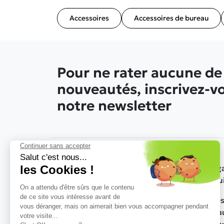
Accessoires
Accessoires de bureau
Pour ne rater aucune de
nouveautés, inscrivez-v
notre newsletter
Nos g
produ
Sièges
03 27 21 85 94
- HBC Aménagements
burea
36 Rue de la Vaqueresse - 59131
Rousies