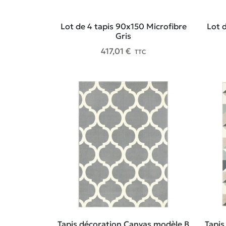
Lot de 4 tapis 90x150 Microfibre
Lot 
Gris
417,01 €
TTC
Tapis décoration Canvas modèle B
Tapis