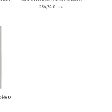
234,74 €
TTC
dèle D