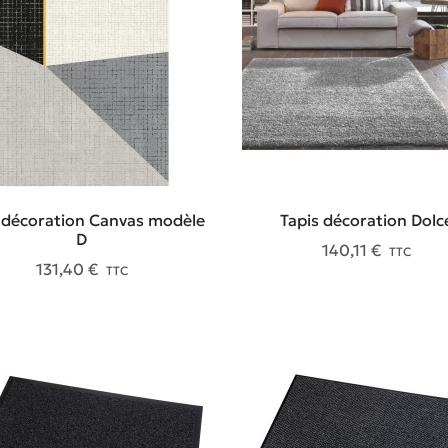
 décoration Canvas modèle
Tapis décoration Dolc
D
140,11 €
TTC
131,40 €
TTC