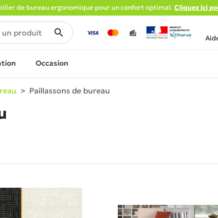
lier de bureau ergonomique pour un confort optimal.
Cliquez ici p
search
Aid
ation
Occasion
ureau
Paillassons de bureau
u