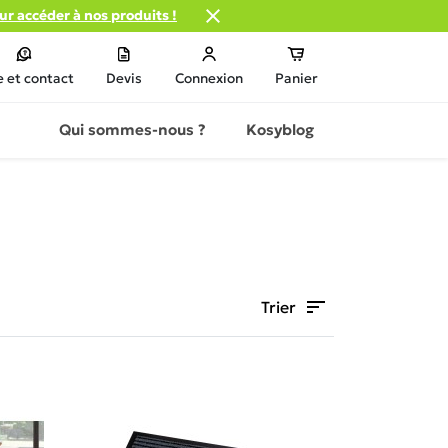

our accéder à nos produits !
e et contact
Devis
Connexion
Panier
Qui sommes-nous ?
Kosyblog
sort
Trier