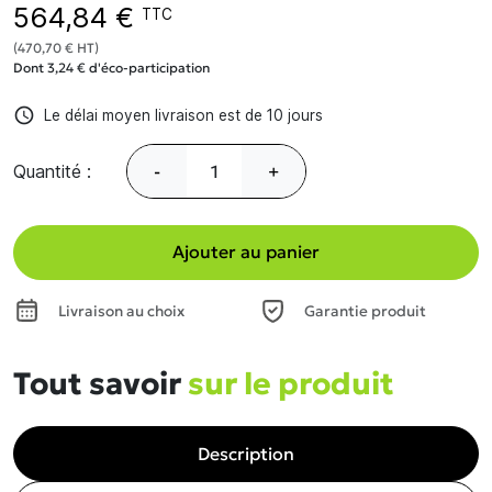
564,84 €
TTC
(470,70 € HT)
Dont 3,24 € d'éco-participation
access_time
Le délai moyen livraison est de 10 jours
Quantité :
-
+
Ajouter au panier
Livraison au choix
Garantie produit
Tout savoir
sur le produit
Description