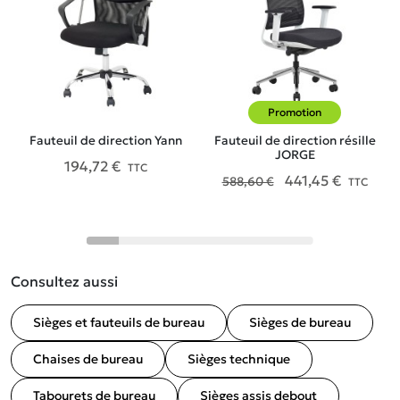
Promotion
-25%
Fauteuil de direction Yann
Fauteuil de direction résille
F
JORGE
194,72 €
TTC
441,45 €
588,60 €
TTC
Consultez aussi
Sièges et fauteuils de bureau
Sièges de bureau
Chaises de bureau
Sièges technique
Tabourets de bureau
Sièges assis debout