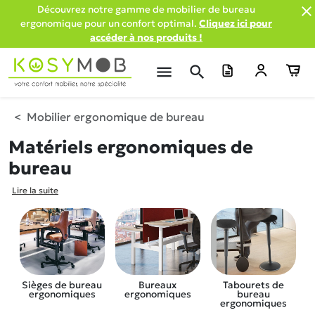

Découvrez notre gamme de mobilier de bureau
ergonomique pour un confort optimal.
Cliquez ici pour
accéder à nos produits !
menu
search
Mobilier ergonomique de bureau
Matériels ergonomiques de
bureau
Lire la suite
Sièges de bureau
Bureaux
Tabourets de
ergonomiques
ergonomiques
bureau
ergonomiques