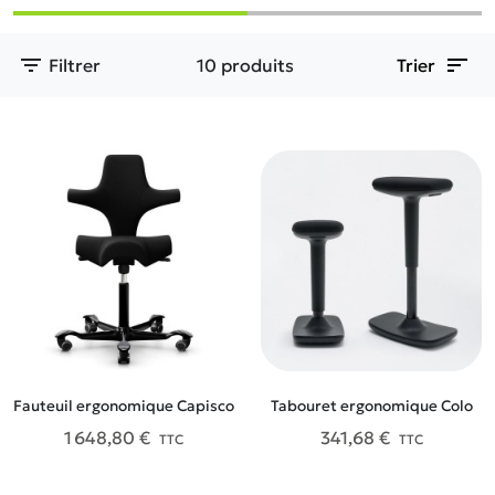
filter_list
sort
Filtrer
10 produits
Trier
Fauteuil ergonomique Capisco
Tabouret ergonomique Colo
1 648,80 €
341,68 €
TTC
TTC