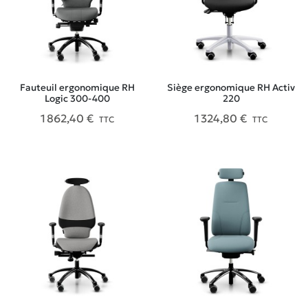
Fauteuil ergonomique RH
Siège ergonomique RH Activ
Logic 300-400
220
1 862,40 €
1 324,80 €
TTC
TTC