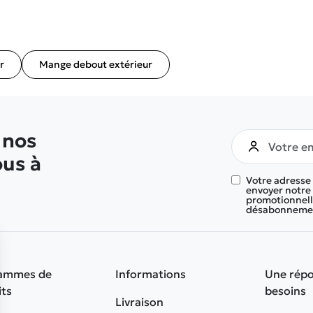
r
Mange debout extérieur
 nos
ous à
Votre adresse
envoyer notre 
promotionnelle
désabonnement
ammes de
Informations
Une répo
its
besoins
Livraison