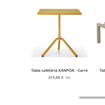
Table cafétéria KANPOA - Carré
Ta
613,88 €
TTC