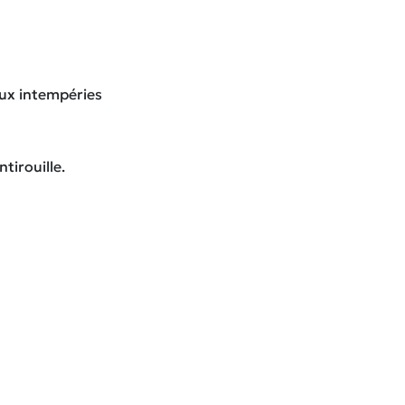
aux intempéries
tirouille.