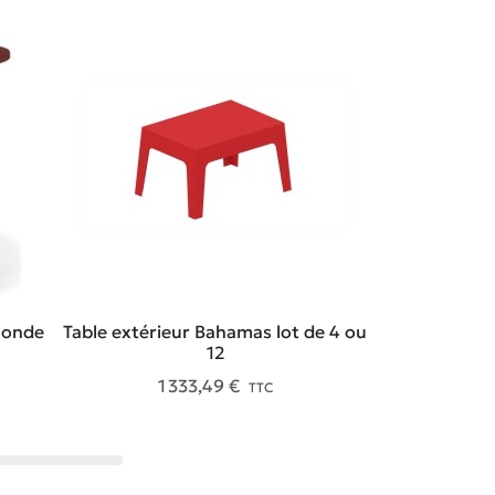
Ronde
Table extérieur Bahamas lot de 4 ou
Table pliante 
12
1 333,49 €
50
TTC