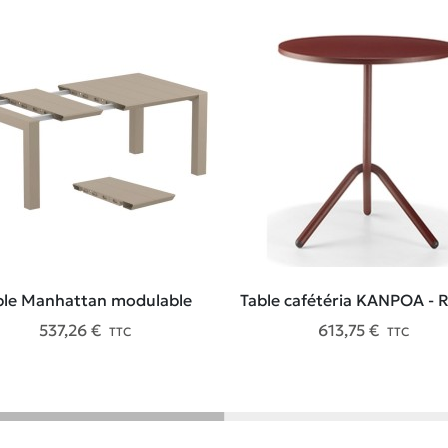
ble Manhattan modulable
Table cafétéria KANPOA - 
537,26 €
613,75 €
TTC
TTC