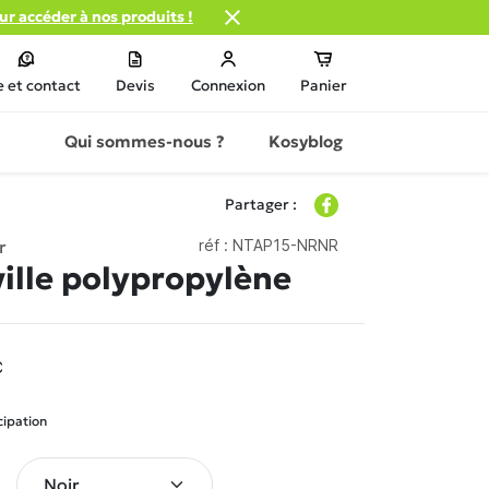

our accéder à nos produits !
e et contact
Devis
Connexion
Panier
Qui sommes-nous ?
Kosyblog
Partager :
r
réf :
NTAP15-NRNR
ville polypropylène
C
cipation