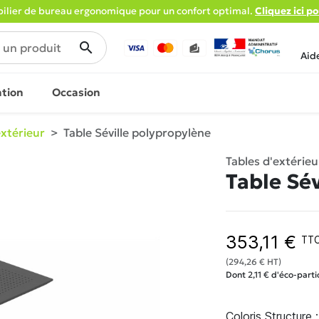
lier de bureau ergonomique pour un confort optimal.
Cliquez ici p
search
Aid
ation
Occasion
extérieur
Table Séville polypropylène
Tables d'extérieu
Table Sé
353,11 €
TT
(294,26 € HT)
Dont 2,11 € d'éco-parti
Coloris Structure :