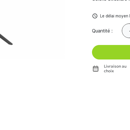
access_time
Le délai moyen l
Quantité :
Livraison au
choix