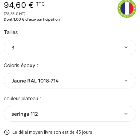
94,60 €
TTC
(78,83 € HT)
Dont 1,00 € d'éco-participation
Tailles :
Coloris époxy :
couleur plateau :
access_time
Le délai moyen livraison est de 45 jours