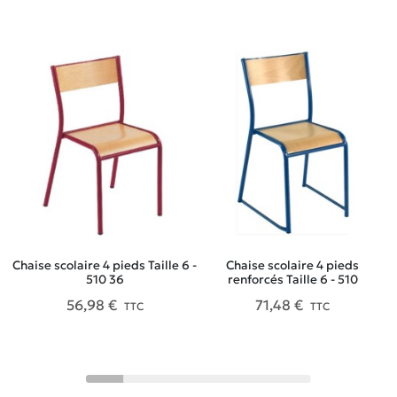
Chaise scolaire 4 pieds Taille 6 -
Chaise scolaire 4 pieds
C
510 36
renforcés Taille 6 - 510
56,98 €
71,48 €
TTC
TTC