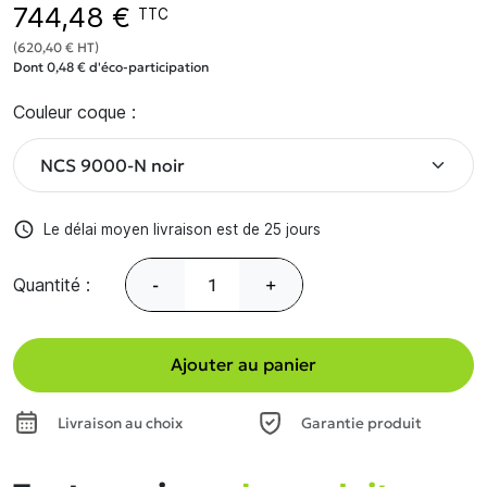
744,48 €
TTC
(620,40 € HT)
Dont 0,48 € d'éco-participation
Couleur coque :
access_time
Le délai moyen livraison est de 25 jours
Quantité :
-
+
Ajouter au panier
Livraison au choix
Garantie produit