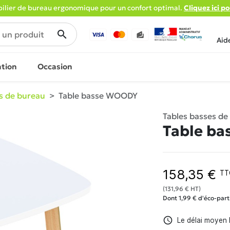
lier de bureau ergonomique pour un confort optimal.
Cliquez ici p
search
Aid
ation
Occasion
s de bureau
Table basse WOODY
Tables basses de
Table b
158,35 €
TT
(131,96 € HT)
Dont 1,99 € d'éco-part
access_time
Le délai moyen l