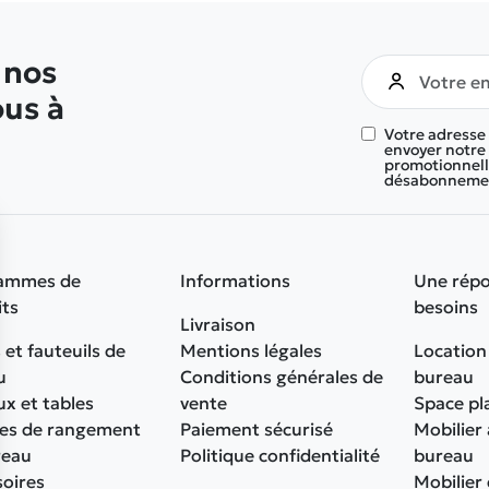
 nos
ous à
Votre adresse
envoyer notre 
promotionnelle
désabonnement
ammes de
Informations
Une répo
its
besoins
Livraison
 et fauteuils de
Mentions légales
Location
u
Conditions générales de
bureau
x et tables
vente
Space pl
es de rangement
Paiement sécurisé
Mobilier
reau
Politique confidentialité
bureau
soires
Mobilier 