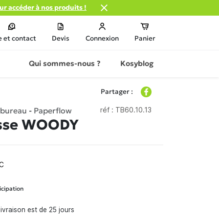

our accéder à nos produits !
e et contact
Devis
Connexion
Panier
Qui sommes-nous ?
Kosyblog
Partager :
 bureau
-
Paperflow
réf :
TB60.10.13
asse WOODY
C
icipation
ivraison est de 25 jours