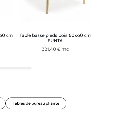
x60 cm
Table basse pieds bois 60x60 cm
Table basse p
PUNTA
321,40 €
30
TTC
Tables de bureau pliante