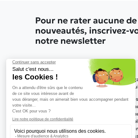
Pour ne rater aucune de
nouveautés, inscrivez-v
notre newsletter
Nos g
produ
Sièges
03 27 21 85 94
- HBC Aménagements
burea
36 Rue de la Vaqueresse - 59131
Rousies
Bureau
Meubl
Par email
de bu
Acces