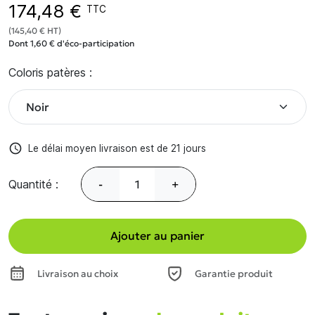
174,48 €
TTC
(145,40 € HT)
Dont 1,60 € d'éco-participation
Coloris patères :
access_time
Le délai moyen livraison est de 21 jours
Quantité :
-
+
Ajouter au panier
Livraison au choix
Garantie produit