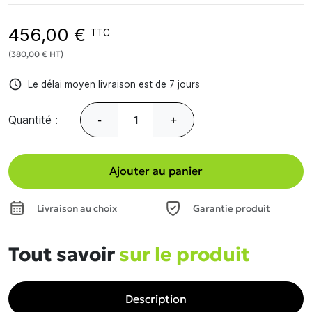
456,00 €
TTC
(380,00 € HT)
access_time
Le délai moyen livraison est de 7 jours
Quantité :
-
+
Ajouter au panier
Livraison au choix
Garantie produit
Tout savoir
sur le produit
Description