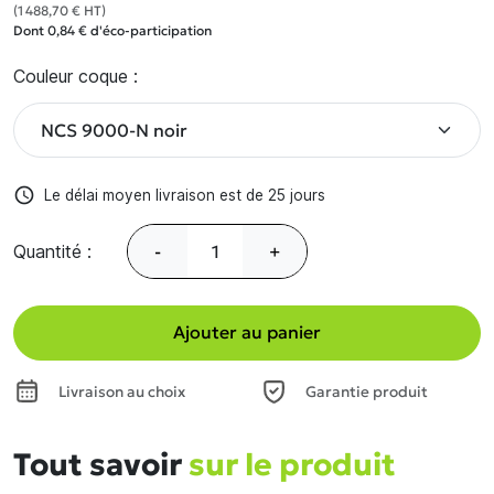
(1 488,70 € HT)
Dont 0,84 € d'éco-participation
Couleur coque :
access_time
Le délai moyen livraison est de 25 jours
Quantité :
-
+
Ajouter au panier
Livraison au choix
Garantie produit
Tout savoir
sur le produit