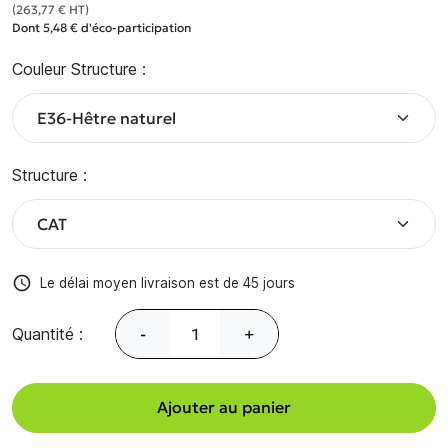
(263,77 € HT)
Dont 5,48 € d'éco-participation
Couleur Structure :
Structure :
access_time
Le délai moyen livraison est de 45 jours
Quantité :
-
+
Ajouter au panier