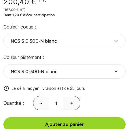
200,40 €
TTC
(167,00 € HT)
Dont 1,20 € d'éco-participation
Couleur coque :
Couleur piètement :
access_time
Le délai moyen livraison est de 25 jours
Quantité :
-
+
Ajouter au panier