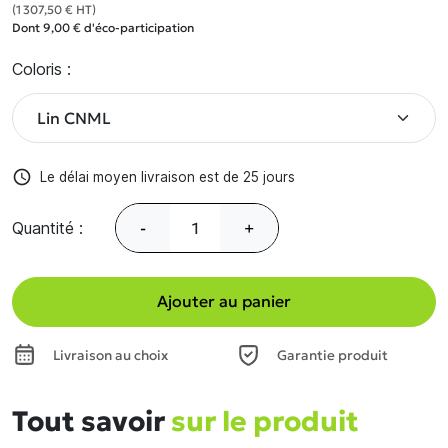
(1 307,50 € HT)
Dont 9,00 € d'éco-participation
Coloris :
access_time
Le délai moyen livraison est de 25 jours
Quantité :
-
+
Ajouter au panier
Livraison au choix
Garantie produit
Tout savoir
sur le produit