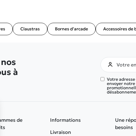
res
Claustras
Bornes d’arcade
Accessoires de 
 nos
ous à
Votre adresse
envoyer notre 
promotionnelle
désabonnement
ammes de
Informations
Une répo
its
besoins
Livraison