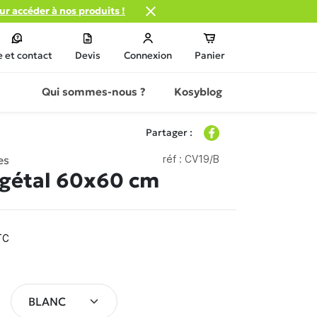

our accéder à nos produits !
e et contact
Devis
Connexion
Panier
Qui sommes-nous ?
Kosyblog
m
Partager :
es
réf :
CV19/B
gétal 60x60 cm
TC