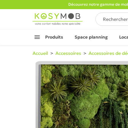
Découvrez notre gamme de mobi

Produits
Space planning
Loc
Accueil
Accessoires
Accessoires de dé