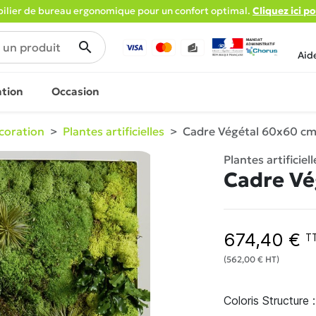
lier de bureau ergonomique pour un confort optimal.
Cliquez ici p
search
Aid
ation
Occasion
coration
Plantes artificielles
Cadre Végétal 60x60 c
Plantes artificiell
Cadre Vé
674,40 €
T
(562,00 € HT)
Coloris Structure :