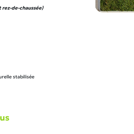
t rez-de-chaussée)
elle stabilisée
ous