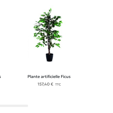
s
Plante artificielle Ficus
Plante ar
157,40 €
41
TTC