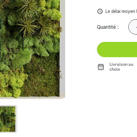
access_time
Le délai moyen l
Quantité :
Livraison au
choix