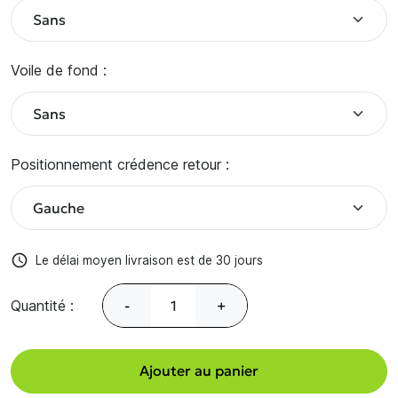
Voile de fond :
Positionnement crédence retour :
access_time
Le délai moyen livraison est de 30 jours
Quantité :
-
+
Ajouter au panier